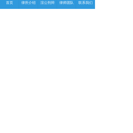
首页
律所介绍
渲公刑辩
律师团队
联系我们
——最高人民法院刑事审判第一、
二、三、四、五庭主办：《刑事审判参
考》2011年第2集(总第79集),法律出版社
2011年版，第40~48页。
本篇来源于《最高人民法院司法观点
集成》：第三版刑事卷
下一篇：
无
电话：
400-840-7080
手机：
13261143352